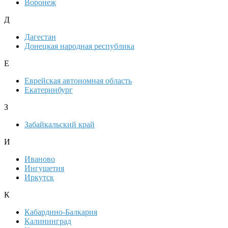
Воронеж
Д
Дагестан
Донецкая народная республика
Е
Еврейская автономная область
Екатеринбург
З
Забайкальский край
И
Иваново
Ингушетия
Иркутск
К
Кабардино-Балкария
Калининград