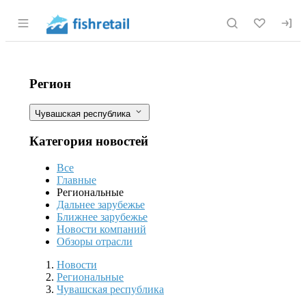
Раздел навигации по сайту fishretail.r
В апреле в Чувашии с помощью ФГИ
Фильтры
Регион
Чувашская республика
Категория новостей
Все
Главные
Региональные
Дальнее зарубежье
Ближнее зарубежье
Новости компаний
Обзоры отрасли
Новости
Разделы
Новости
Региональные
Чувашская республика