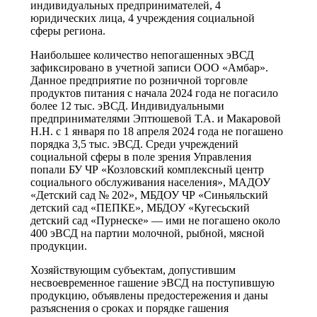
индивидуальных предпринимателей, 4
юридических лица, 4 учреждения социальной
сферы региона.
Наибольшее количество непогашенных эВСД
зафиксировано в учетной записи ООО «Амбар».
Данное предприятие по розничной торговле
продуктов питания с начала 2024 года не погасило
более 12 тыс. эВСД. Индивидуальными
предпринимателями Эптюшевой Т.А. и Макаровой
Н.Н. с 1 января по 18 апреля 2024 года не погашено
порядка 3,5 тыс. эВСД. Среди учреждений
социальной сферы в поле зрения Управления
попали БУ ЧР «Козловский комплексный центр
социального обслуживания населения», МАДОУ
«Детский сад № 202», МБДОУ ЧР «Синьяльский
детский сад «ПЕПКЕ», МБДОУ «Кугесьский
детский сад «Пурнеске» — ими не погашено около
400 эВСД на партии молочной, рыбной, мясной
продукции.
Хозяйствующим субъектам, допустившим
несвоевременное гашение эВСД на поступившую
продукцию, объявлены предостережения и даны
разъяснения о сроках и порядке гашения