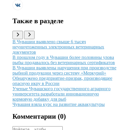
Также в разделе
Иллюстрация новости
В Чувашии выявлено свыше 6 тысяч
неуничтоженных электронных ветеринарных
документов
Иллюстрация новости
В прошлом году в Чувашии более половины улова
рыбы продавалось без ветеринарных сертификатов
Иллюстрация новости
В Чувашии выявлены нарушения при производстве
рыбной продукции через систему «Меркурий»
Иллюстрация новости
Обнаружено предприятие-призрак, производящее
опасную икру в России
Иллюстрация новости
Ученые Чувашского государственного аграрного
университета разработали инновационную
кормовую добавку для рыб
Иллюстрация новости
Чувашия взяла курс на развитие аквакультуры
Комментарии (
0
)