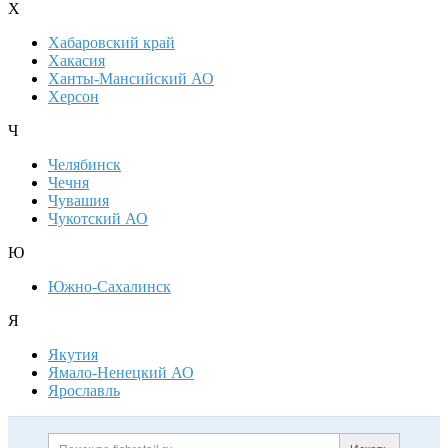
Х
Хабаровский край
Хакасия
Ханты-Мансийский АО
Херсон
Ч
Челябинск
Чечня
Чувашия
Чукотский АО
Ю
Южно-Сахалинск
Я
Якутия
Ямало-Ненецкий АО
Ярославль
Дополнительная информация
Поиск по сайту и ссылк