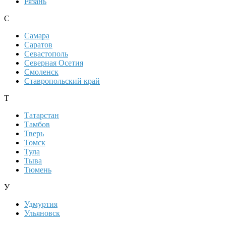
Рязань
С
Самара
Саратов
Севастополь
Северная Осетия
Смоленск
Ставропольский край
Т
Татарстан
Тамбов
Тверь
Томск
Тула
Тыва
Тюмень
У
Удмуртия
Ульяновск