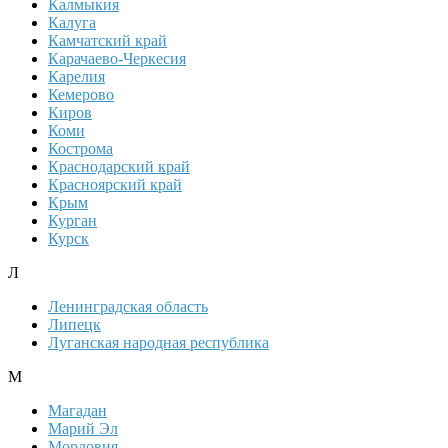
Калмыкия
Калуга
Камчатский край
Карачаево-Черкесия
Карелия
Кемерово
Киров
Коми
Кострома
Краснодарский край
Красноярский край
Крым
Курган
Курск
Л
Ленинградская область
Липецк
Луганская народная республика
М
Магадан
Марий Эл
Мордовия